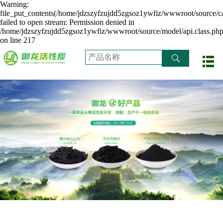
Warning:
file_put_contents(/home/jdzszyfzujdd5zgsoz1ywfiz/wwwroot/source/ca
failed to open stream: Permission denied in
/home/jdzszyfzujdd5zgsoz1ywfiz/wwwroot/source/model/api.class.ph
on line 217