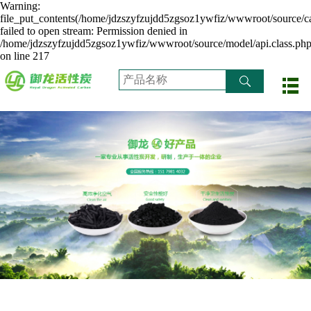
Warning:
file_put_contents(/home/jdzszyfzujdd5zgsoz1ywfiz/wwwroot/source/ca
failed to open stream: Permission denied in
/home/jdzszyfzujdd5zgsoz1ywfiz/wwwroot/source/model/api.class.ph
on line 217