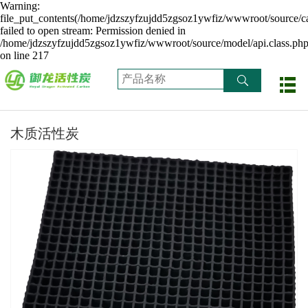
Warning:
file_put_contents(/home/jdzszyfzujdd5zgsoz1ywfiz/wwwroot/source/ca
failed to open stream: Permission denied in
/home/jdzszyfzujdd5zgsoz1ywfiz/wwwroot/source/model/api.class.ph
on line 217
木质活性炭