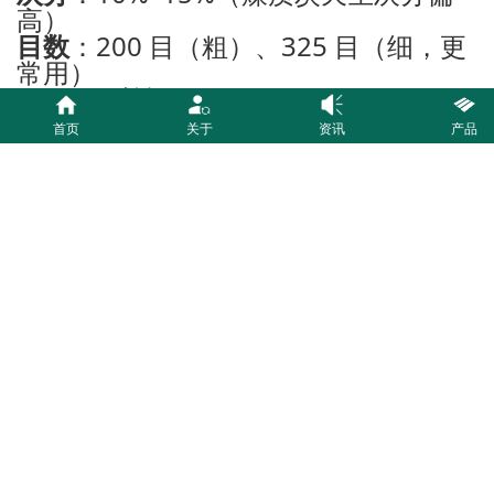
高）
目数
：200 目（粗）、325 目（细，更
常用）
pH
：弱碱性 7–10
二、煤质粉炭活性炭优点
首页
关于
资讯
产品
价格便宜
同吸附能力下，比木质、椰壳粉炭低很
多。
吸附速度快
粉末接触面积大，投进去立刻起效。
适用范围极广
污水、净水、脱色、除臭都能用。
投加方便
直接干粉投加，或配成炭浆。