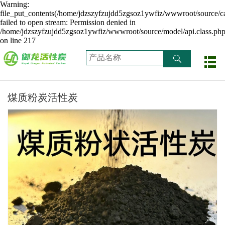
Warning:
file_put_contents(/home/jdzszyfzujdd5zgsoz1ywfiz/wwwroot/source/ca
failed to open stream: Permission denied in
/home/jdzszyfzujdd5zgsoz1ywfiz/wwwroot/source/model/api.class.ph
on line 217
煤质粉炭活性炭