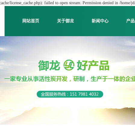
che/license_cache.php): failed to open stream: Permission denied in /home/j
网站首页
关于御龙
新闻中心
产品