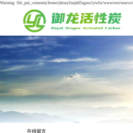
Warning: file_put_contents(/home/jdzszyfzujdd5zgsoz1ywfiz/wwwroot/source/ca
在线留言