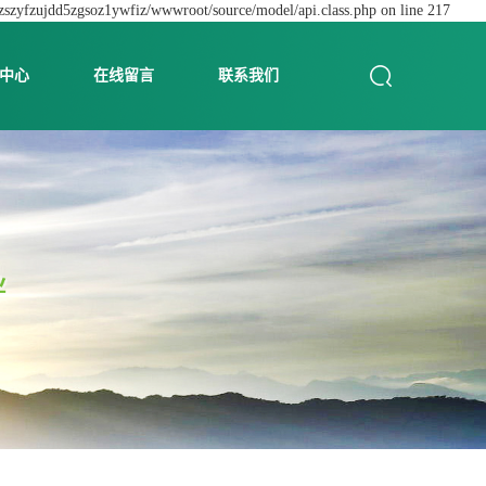
dzszyfzujdd5zgsoz1ywfiz/wwwroot/source/model/api.class.php on line 217
中心
在线留言
联系我们