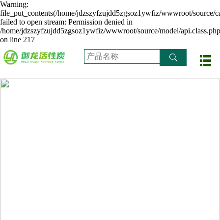
Warning:
file_put_contents(/home/jdzszyfzujdd5zgsoz1ywfiz/wwwroot/source/ca
failed to open stream: Permission denied in
/home/jdzszyfzujdd5zgsoz1ywfiz/wwwroot/source/model/api.class.ph
on line 217